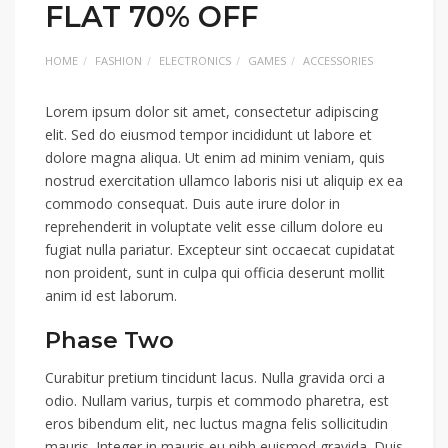
FLAT 70% OFF
HOME
FASHION
ELECTRONICS
GAMES
ACCESSORIES
Lorem ipsum dolor sit amet, consectetur adipiscing
elit. Sed do eiusmod tempor incididunt ut labore et
dolore magna aliqua. Ut enim ad minim veniam, quis
nostrud exercitation ullamco laboris nisi ut aliquip ex ea
commodo consequat. Duis aute irure dolor in
reprehenderit in voluptate velit esse cillum dolore eu
fugiat nulla pariatur. Excepteur sint occaecat cupidatat
non proident, sunt in culpa qui officia deserunt mollit
anim id est laborum.
Phase Two
Curabitur pretium tincidunt lacus. Nulla gravida orci a
odio. Nullam varius, turpis et commodo pharetra, est
eros bibendum elit, nec luctus magna felis sollicitudin
mauris. Integer in mauris eu nibh euismod gra
vida. Duis